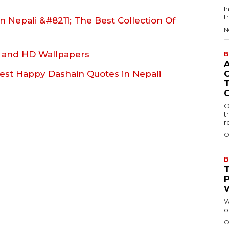
I
t
 Nepali &#8211; The Best Collection Of
N
 and HD Wallpapers
B
est Happy Dashain Quotes in Nepali
O
t
r
O
B
W
o
O