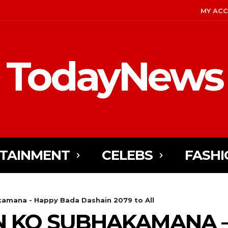
MY AC
TodayNews
TAINMENT
CELEBS
FASHI
amana - Happy Bada Dashain 2079 to All
N KO SUBHAKAMANA 