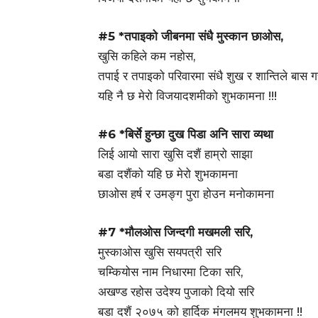
#5 *तपाइको जीबनमा संधै मुस्कान छाओस,
खुसि कहिले कम नहोस,
तपाई र तपाइको परिवारमा संधै शुख र शान्तिले बास ग
यहि नै छ मेरो विजयादशमीको शुभकामना !!!
#6 *बिर्से हुन्छा दुख पिडा अनि सारा व्यथा
लिई आयो सारा खुसि दशैं हाम्रो साझा
बडा दशैंको यहि छ मेरो शुभकामना
छाओस हर्ष र उमङ्ग पुरा होउन मनोकामना
#7 *मौलओस जिन्दगी मखमली सरि,
मुस्काओस खुसि सयपत्री सरि
चम्कियोस नाम निधारमा टिका सरि,
अखण्ड रहोस उदेश्य पुजाको दियो सरि
बडा दशैं २०७५ को हार्दिक मंगलमय शुभकामना !!