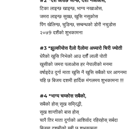
#2 *दशैं आउछ जान्छ, दशा नआओस,
टिका लाइन्छ खाइन्छ, भाग्य नखाओस,
जमरा लाइन्छ सुख्छ, खुसि नसुकोस
पिंग खेलिन्छ, चुडिन्छ, सम्बन्धको डोरी नचुडोस
२०७9 दशैंको शुभकामना
#3 *झुल्कीयोस दैलो दैलोमा अध्यारो चिरी ज्योती
धेरैको खुसि निभेको आउ दशैँ लाली पोती
खुसीको जमरा पलाओस हर नेपालीको मनमा
वर्षाइदेउ दुर्गा माता खुसि नै खुसि सबैको घर आगनमा
यहि छ बिजय दशमी हार्दिक मंगलमय शुभकामना !!!
#4 *भाग्य चम्कोस सबैको,
सबैको होस् सुख सम्रिद्धी,
सुख शान्तीको बास होस्
चारै तिर माता दुर्गाको आशिर्वाद रहिरहोस् सर्बदा
बिजया दशमीको यही छ शुभकामना