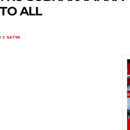
 TO ALL
Y
J. SATYA