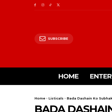
SUBSCRIBE
HOME
ENTER
Home
Listicals
Bada Dashain Ko Subhak
BADA DASHAI