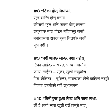
#8 *टिका होस् निधारमा,
सुख शान्ति होस् मनमा
रंगिचंगी फुल अनि जमरा होस् कानमा
शत्रुहरु नाश होउन महिषासुर जस्तै
मनोकामना सफल रहुन चितएकै जस्तै
शुभ दशैँ ।
#9 *दशैँ आउछ जान्छ, दशा नहोस्
टिका लाईन्छ – खस्छ, भाग्य नखसोस्
जमरा लाईन्छ – सुक्छ, खुशी नसुकोस्
पिङ खेलिन्छ – चुडिन्छ, सम्बन्धको डोरी कहिल्यै नचुढ
विजया दशमीको यही शुभकामना
#10 *बिर्से हुन्छ दु:ख पिडा अनि सारा व्यथा,
ली ई आयो सारा खुशी दशैँ हाम्रो माझ्,