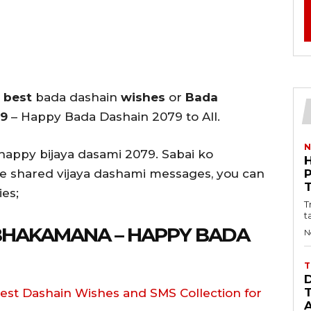
e
best
bada dashain
wishes
or
Bada
79
– Happy Bada Dashain 2079 to All.
N
 happy bijaya dasami 2079. Sabai ko
ve shared
vijaya dashami messages, you can
ies;
T
t
BHAKAMANA – HAPPY BADA
N
T
est Dashain Wishes and SMS Collection for