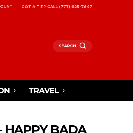
COUNT
GOT A TIP? CALL (777) 625-7647
SEARCH
ON
TRAVEL
– HAPPY BADA