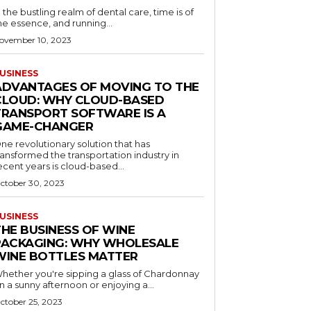
n the bustling realm of dental care, time is of
he essence, and running...
ovember 10, 2023
USINESS
ADVANTAGES OF MOVING TO THE
CLOUD: WHY CLOUD-BASED
TRANSPORT SOFTWARE IS A
GAME-CHANGER
ne revolutionary solution that has
ransformed the transportation industry in
ecent years is cloud-based...
ctober 30, 2023
USINESS
THE BUSINESS OF WINE
PACKAGING: WHY WHOLESALE
WINE BOTTLES MATTER
hether you're sipping a glass of Chardonnay
n a sunny afternoon or enjoying a...
ctober 25, 2023